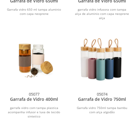
Garrafa de Vidro 650ml
Garrafa de Vidro 650ml
Garrafa vidro 650 ml tampa aluminio
garrafa vidro infusora com tampa
com capa neoprene
alça de aluminio com capa neoprene
alça
05077
05074
Garrafa de Vidro 400ml
Garrafa de Vidro 750ml
garrafa vidro com tampa plastica
Garrafa vidro 750ml tampa bambu
acompanha infusor e luva de tecido
com alça algodão
sintetico