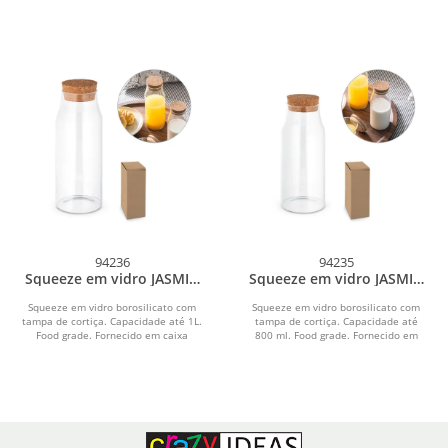
94236
94235
Squeeze em vidro JASMIN
Squeeze em vidro JASMIN
1000
800
Squeeze em vidro borosilicato com
Squeeze em vidro borosilicato com
tampa de cortiça. Capacidade até 1L.
tampa de cortiça. Capacidade até
Food grade. Fornecido em caixa
800 ml. Food grade. Fornecido em
presente de papel...
caixa presente de...