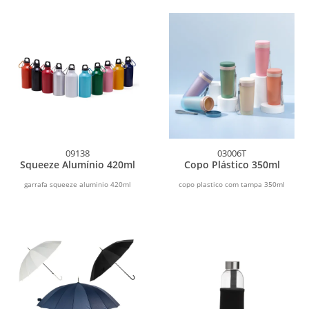
09138
03006T
Squeeze Alumínio 420ml
Copo Plástico 350ml
garrafa squeeze aluminio 420ml
copo plastico com tampa 350ml