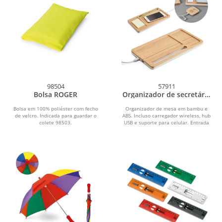
98504
57911
Bolsa ROGER
Organizador de secretária
(mesa) MOTTO
Bolsa em 100% poliéster com fecho
Organizador de mesa em bambu e
de velcro. Indicada para guardar o
ABS. Incluso carregador wireless, hub
colete 98503.
USB e suporte para celular. Entrada
5V/1.5A. Potência...