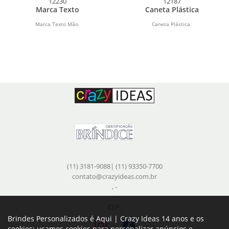
12230
12187
Marca Texto
Caneta Plástica
Marca Texto Mão.
Caneta Plástica.
(11) 3181-9088| (11) 93350-7700
contato@crazyideas.com.br
, -
-
CEP:
Brindes Personalizados é Aqui | Crazy Ideas 14 anos e os
cookies: usamos cookies para personalizar anúncios e