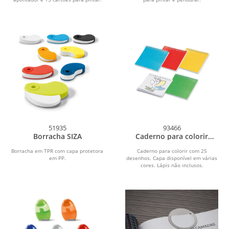
51935
93466
Borracha SIZA
Caderno para colorir
CUCKOO
Borracha em TPR com capa protetora
Caderno para colorir com 25
em PP.
desenhos. Capa disponível em várias
cores. Lápis não inclusos.