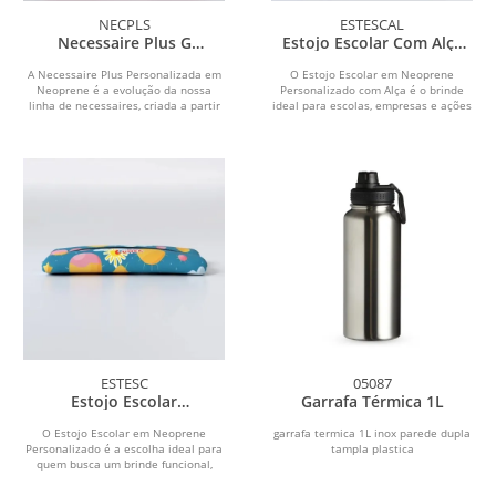
NECPLS
ESTESCAL
Necessaire Plus G
Estojo Escolar Com Alça
Personalizada
Personalizado
A Necessaire Plus Personalizada em
O Estojo Escolar em Neoprene
Neoprene é a evolução da nossa
Personalizado com Alça é o brinde
linha de necessaires, criada a partir
ideal para escolas, empresas e ações
de sugestões de...
promocionais que...
ESTESC
05087
Estojo Escolar
Garrafa Térmica 1L
Personalizado
O Estojo Escolar em Neoprene
garrafa termica 1L inox parede dupla
Personalizado é a escolha ideal para
tampla plastica
quem busca um brinde funcional,
resistente e de fácil...