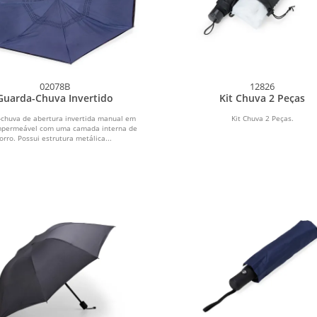
02078B
12826
Guarda-Chuva Invertido
Kit Chuva 2 Peças
chuva de abertura invertida manual em
Kit Chuva 2 Peças.
mpermeável com uma camada interna de
forro. Possui estrutura metálica...