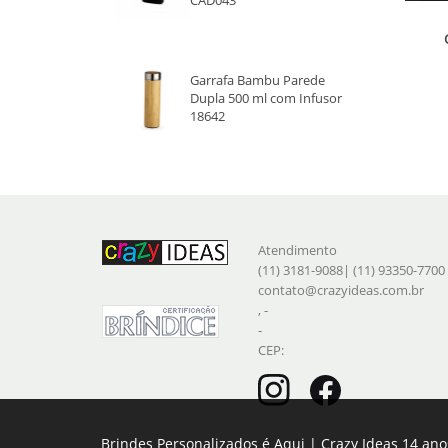
Garrafa Bambu Parede
Dupla 500 ml com Infusor
18642
Atendimento
(11) 3181-9088| (11) 93350-7700
contato@crazyideas.com.br
, -
-
CEP:
Brindes Personalizados é Aqui | Crazy Ideas 14 ano