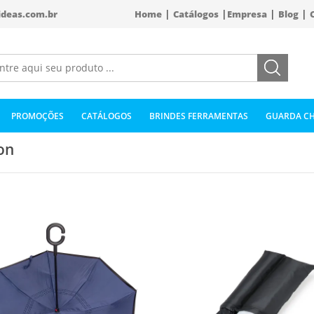
|
|
|
|
ideas.com.br
Home
Catálogos
Empresa
Blog
PROMOÇÕES
CATÁLOGOS
BRINDES FERRAMENTAS
GUARDA CH
on