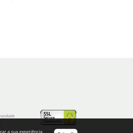
ivacidade
o
rar a sua experiência