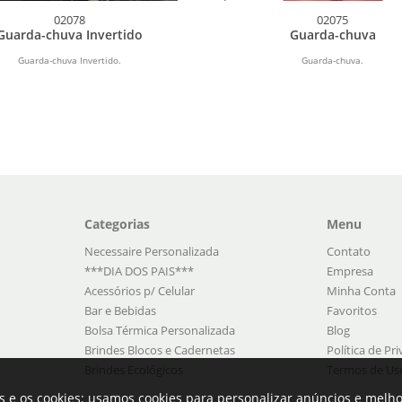
02078
02075
Guarda-chuva Invertido
Guarda-chuva
Guarda-chuva Invertido.
Guarda-chuva.
Categorias
Menu
Necessaire Personalizada
Contato
***DIA DOS PAIS***
Empresa
Acessórios p/ Celular
Minha Conta
Bar e Bebidas
Favoritos
Bolsa Térmica Personalizada
Blog
Brindes Blocos e Cadernetas
Política de Pr
Brindes Ecológicos
Termos de Us
s e os cookies: usamos cookies para personalizar anúncios e melho