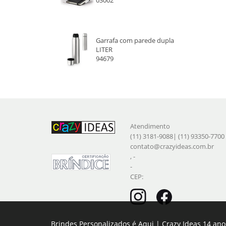
Garrafa com parede dupla
LITER
94679
Atendimento
(11) 3181-9088| (11) 93350-7700
contato@crazyideas.com.br
, -
-
CEP:
Brindes Personalizados é Aqui | Crazy Ideas 14 ano