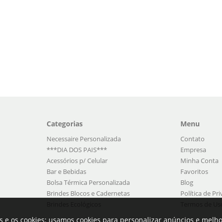
Categorias
Menu
Necessaire Personalizada
Contato
***DIA DOS PAIS***
Empresa
Acessórios p/ Celular
Minha Conta
Bar e Bebidas
Favoritos
Bolsa Térmica Personalizada
Blog
Brindes Blocos e Cadernetas
Política de Pr
Brindes Ecológicos
Termos de Us
s e os cookies: usamos cookies para personalizar anúncios e melho