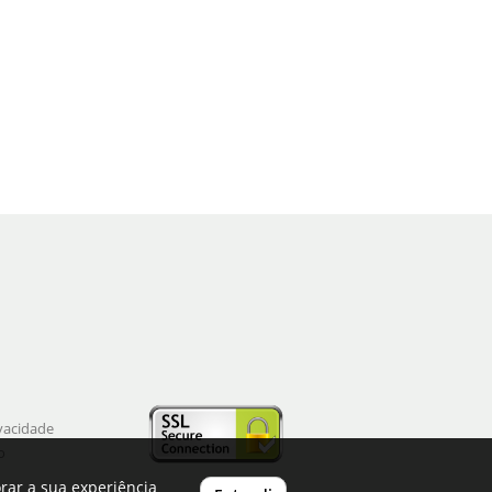
ivacidade
o
rar a sua experiência