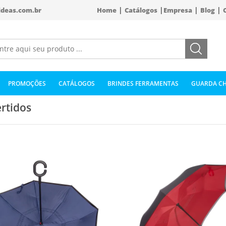
|
|
|
|
ideas.com.br
Home
Catálogos
Empresa
Blog
PROMOÇÕES
CATÁLOGOS
BRINDES FERRAMENTAS
GUARDA CH
ertidos