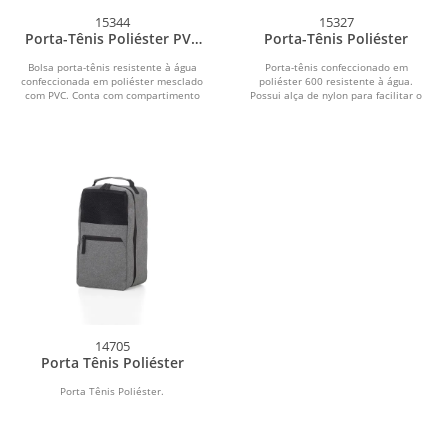
15344
15327
Porta-Tênis Poliéster PVC
Porta-Tênis Poliéster
Mescla
Bolsa porta-tênis resistente à água
Porta-tênis confeccionado em
confeccionada em poliéster mesclado
poliéster 600 resistente à água.
com PVC. Conta com compartimento
Possui alça de nylon para facilitar o
principal e...
transporte.
14705
Porta Tênis Poliéster
Porta Tênis Poliéster.