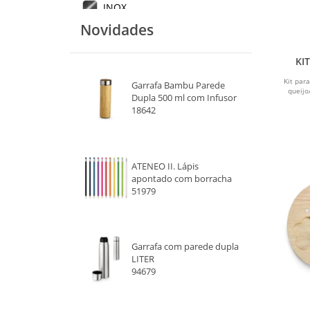
INOX
Novidades
MADEIRA
KI
Kit par
Garrafa Bambu Parede
queijo
Dupla 500 ml com Infusor
18642
ATENEO II. Lápis
apontado com borracha
51979
Garrafa com parede dupla
LITER
94679