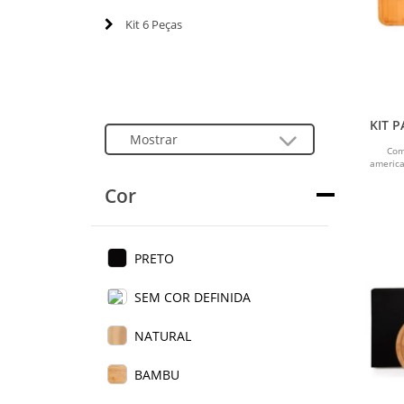
Kit 6 Peças
KIT 
Com
america
Cor
PRETO
SEM COR DEFINIDA
NATURAL
BAMBU