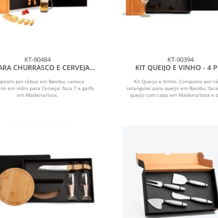
KT-90484
KT-90394
PARA CHURRASCO E CERVEJA -
KIT QUEIJO E VINHO - 4 
4 PÇS
posto por tábua em Bambu; caneca
Kit Queijo e Vinho. Composto por t
no em vidro para Cerveja; faca 7 e garfo
retangular para queijo em Bambu; faca
em Madeira/Inox.
queijo com cabo em Madeira/Inox e d