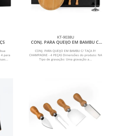
KT-9038U
PÇS
CONJ. PARA QUEIJO EM BAMBU C/
TAÇA P/ CHAMPAGNE - 4 PEÇAS
ábua
CONJ. PARA QUEIJO EM BAMBU C/ TAÇA P/
 4 para
CHAMPAGNE - 4 PEÇAS Dimensões do produto: NA
uas...
Tipo de gravação: Uma gravação a...