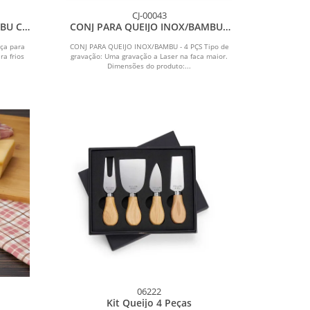
CJ-00043
BU C/
CONJ PARA QUEIJO INOX/BAMBU -
EÇAS
4 PÇS - COM CAIXA
ça para
CONJ PARA QUEIJO INOX/BAMBU - 4 PÇS Tipo de
a frios
gravação: Uma gravação a Laser na faca maior.
Dimensões do produto:...
06222
Kit Queijo 4 Peças