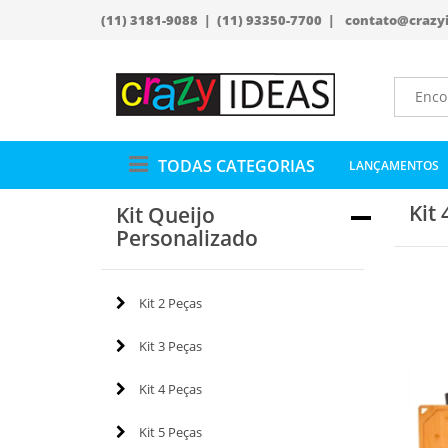
(11) 3181-9088 | (11) 93350-7700 |
contato@crazy
TODAS CATEGORIAS
LANÇAMENTOS
Kit 
Kit Queijo
Personalizado
Kit 2 Peças
Kit 3 Peças
Kit 4 Peças
Kit 5 Peças