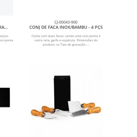
CJ-00043-900
RA
CONJ DE FACA INOX/BAMBU - 4 PÇS
 PÇS
eijos.
Conta com duas facas, sendo uma com ponta e
com ponta
outra reta, garfo e espátula. Dimensões do
produto: xx Tipo de gravação:...