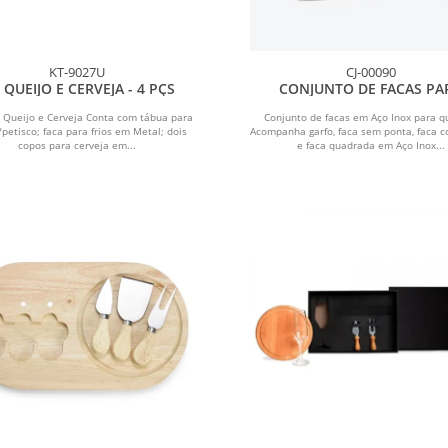
KT-9027U
CJ-00090
T QUEIJO E CERVEJA - 4 PÇS
CONJUNTO DE FACAS PA
QUEIJOS EM AÇO INOX - 4
a Queijo e Cerveja Conta com tábua para
Conjunto de facas em Aço Inox para qu
/petisco; faca para frios em Metal; dois
Acompanha garfo, faca sem ponta, faca 
copos para cerveja em...
e faca quadrada em Aço Inox...