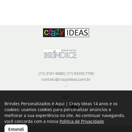
(11) 3181-9088| (11) 93350-7700
contato@crazyideas.com.br
, -
-
CEP:
Brindes Personalizados é Aqui | Crazy Ideas 14 anos e os
cookies: usamos cookies para personalizar anúncios e
melhorar a sua experiência no site. Ao continuar navegando,
você concorda com a nossa
Política de Privacidade
Entendi