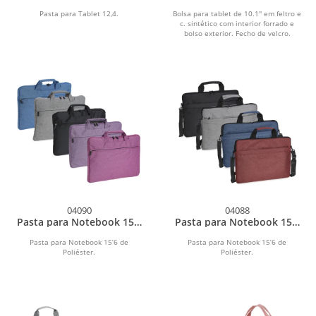
para tablet.
Pasta para Tablet 12,4.
Bolsa para tablet de 10.1'' em feltro e
c. sintético com interior forrado e
bolso exterior. Fecho de velcro.
04090
04088
Pasta para Notebook 15’6
Pasta para Notebook 15’6
de Poliéster
de Poliéster
Pasta para Notebook 15’6 de
Pasta para Notebook 15’6 de
Poliéster.
Poliéster.