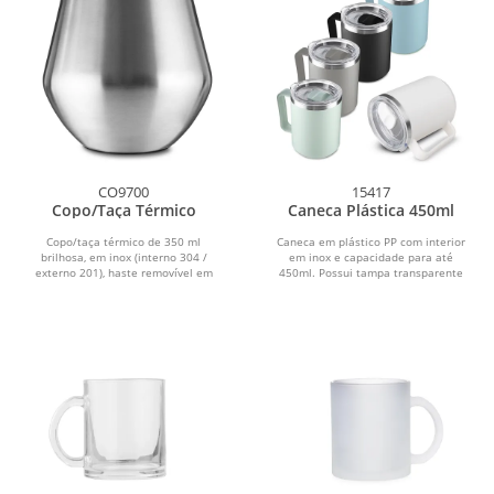
CO9700
15417
Copo/Taça Térmico
Caneca Plástica 450ml
Copo/taça térmico de 350 ml
Caneca em plástico PP com interior
brilhosa, em inox (interno 304 /
em inox e capacidade para até
externo 201), haste removível em
450ml. Possui tampa transparente
plástico PP, discos de...
com anel de vedação e...