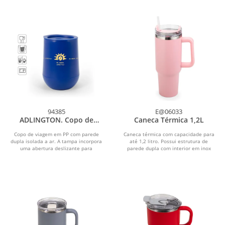
94385
E@06033
ADLINGTON. Copo de
Caneca Térmica 1,2L
viagem em PP com parede
dupla isolada a ar
Copo de viagem em PP com parede
Caneca térmica com capacidade para
dupla isolada a ar. A tampa incorpora
até 1,2 litro. Possui estrutura de
uma abertura deslizante para
parede dupla com interior em inox
facilitar a sua...
304 e exterior em...