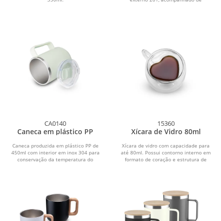
canudo (17,5cm) em inox.
CA0140
15360
Caneca em plástico PP
Xícara de Vidro 80ml
Caneca produzida em plástico PP de
Xícara de vidro com capacidade para
450ml com interior em inox 304 para
até 80ml. Possui contorno interno em
conservação da temperatura do
formato de coração e estrutura de
líquido. Possui...
parede dupla...