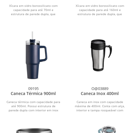
Xícara em vidro borossilicato com
Xícara em vidro borossilicato com
capacidade para até 70ml e
capacidade para até 160ml e
estrutura de parede dupla, que
estrutura de parede dupla, que
impede que o calor alcance a...
impede que o calor alcance a...
09195
O@03889
Caneca Térmica 900ml
Caneca Inox 400ml
Caneca térmica com capacidade para
Caneca em inox com capacidade
até 900ml. Possui estrutura de
máxima de 400ml. Conta com alça,
parede dupla com interior em inox
interior e tampa rosqueável com
304 e exterior em inox...
trava de segurança em...