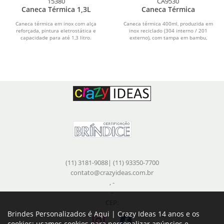
15380
CA9530
Caneca Térmica 1,3L
Caneca Térmica
Caneca térmica em inox com alça
Caneca térmica 400ml, produzida em
reforçada, pintura eletrostática e
inox reciclado (304 interno / 201
capacidade para até 1,3 litro.
externo), com tampa em bambu,
Apresenta estrutura...
pintura a pó.
(11) 3181-9088| (11) 93350-7700
contato@crazyideas.com.br
, -
-
CEP:
Brindes Personalizados é Aqui | Crazy Ideas 14 anos e os
cookies: usamos cookies para personalizar anúncios e