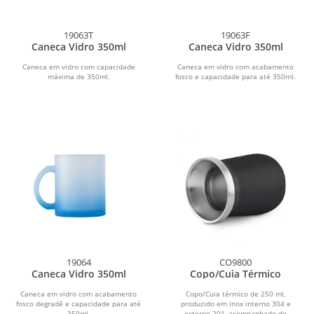
19063T
19063F
Caneca Vidro 350ml
Caneca Vidro 350ml
Caneca em vidro com capacidade
Caneca em vidro com acabamento
máxima de 350ml.
fosco e capacidade para até 350ml.
19064
CO9800
Caneca Vidro 350ml
Copo/Cuia Térmico
Caneca em vidro com acabamento
Copo/Cuia térmico de 250 ml,
fosco degradê e capacidade para até
produzido em inox interno 304 e
350ml.
externo 201, acompanhado de