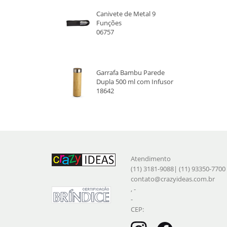
Canivete de Metal 9
Funções
06757
Garrafa Bambu Parede
Dupla 500 ml com Infusor
18642
Atendimento
(11) 3181-9088| (11) 93350-7700
contato@crazyideas.com.br
, -
-
CEP: