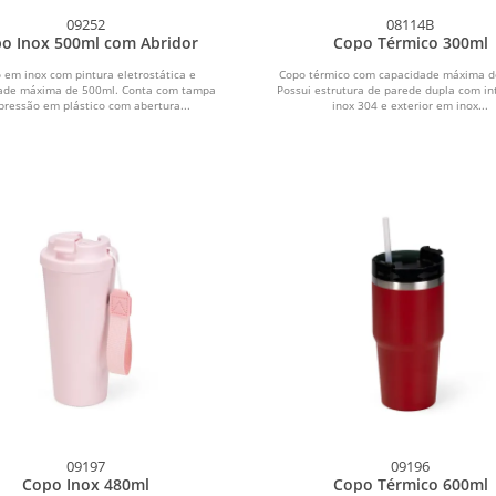
09252
08114B
Copo Inox 500ml com Abridor
Copo Térmico 300ml
 em inox com pintura eletrostática e
Copo térmico com capacidade máxima d
ade máxima de 500ml. Conta com tampa
Possui estrutura de parede dupla com in
pressão em plástico com abertura...
inox 304 e exterior em inox...
09197
09196
Copo Inox 480ml
Copo Térmico 600ml