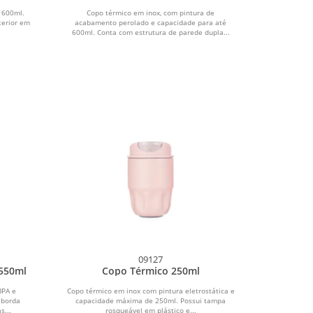
 600ml.
Copo térmico em inox, com pintura de
terior em
acabamento perolado e capacidade para até
600ml. Conta com estrutura de parede dupla...
09127
550ml
Copo Térmico 250ml
BPA e
Copo térmico em inox com pintura eletrostática e
 borda
capacidade máxima de 250ml. Possui tampa
s...
rosqueável em plástico e...