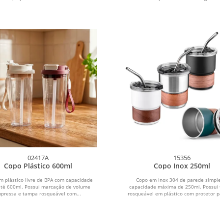
02417A
15356
Copo Plástico 600ml
Copo Inox 250ml
m plástico livre de BPA com capacidade
Copo em inox 304 de parede simpl
até 600ml. Possui marcação de volume
capacidade máxima de 250ml. Possui
mpressa e tampa rosqueável com...
rosqueável em plástico com protetor pa