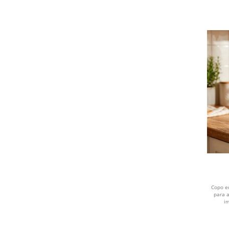
Copo e
para 
i