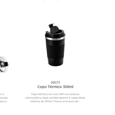
09073
Copo Térmico 350ml
es e
Copo térmico em inox 304 com pintura
 tampa
eletrostática, base antiderrapante e capacidade
ra o...
máxima de 350ml. Possui estrutura de...