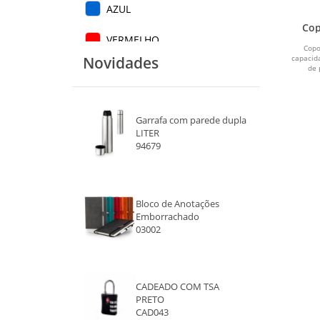
AZUL
VERMELHO
Copo
Novidades
capacid
de 
VERDE
BEGE
Garrafa com parede dupla
CINZA
LITER
94679
ROSA CLARO
LARANJA
Bloco de Anotações
Emborrachado
AZUL ROYAL
03002
AZUL ESCURO
CADEADO COM TSA
VERDE ÁGUA
PRETO
CAD043
VERMELHO 1