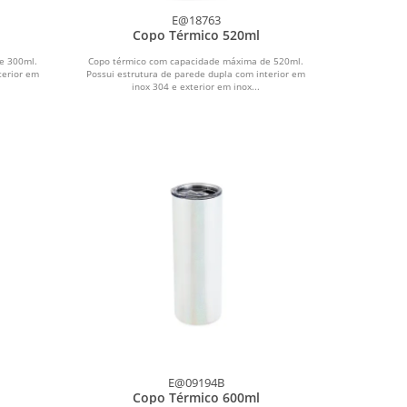
E@18763
Copo Térmico 520ml
e 300ml.
Copo térmico com capacidade máxima de 520ml.
terior em
Possui estrutura de parede dupla com interior em
inox 304 e exterior em inox...
E@09194B
Copo Térmico 600ml