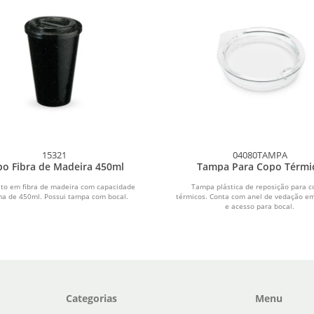
15321
04080TAMPA
o Fibra de Madeira 450ml
Tampa Para Copo Térmi
ito em fibra de madeira com capacidade
Tampa plástica de reposição para c
a de 450ml. Possui tampa com bocal.
térmicos. Conta com anel de vedação em
e acesso para bocal.
Categorias
Menu