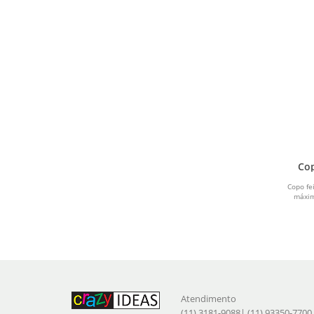
Cop
Copo fe
máxim
Atendimento
(11) 3181-9088| (11) 93350-7700