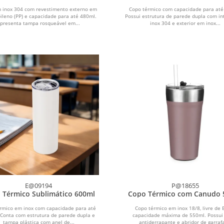
 inox 304 com revestimento externo em
Copo térmico com capacidade para até
pileno (PP) e capacidade para até 480ml.
Possui estrutura de parede dupla com in
presenta tampa rosqueável em...
inox 304 e exterior em inox...
E@09194
P@18655
 Térmico Sublimático 600ml
Copo Térmico com Canudo 
rmico em inox com capacidade para até
Copo térmico em inox 18/8, livre de 
 Conta com estrutura de parede dupla e
capacidade máxima de 550ml. Possui
tampa plástica com anel de...
antiderrapante e abridor de garrafa