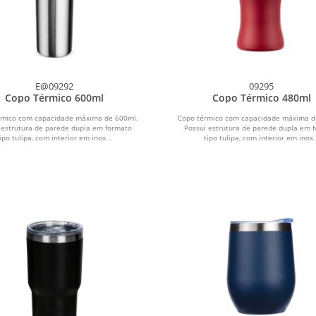
E@09292
09295
Copo Térmico 600ml
Copo Térmico 480ml
rmico com capacidade máxima de 600ml.
Copo térmico com capacidade máxima d
 estrutura de parede dupla em formato
Possui estrutura de parede dupla em 
ipo tulipa, com interior em inox...
tipo tulipa, com interior em inox.