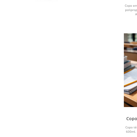
Copo em
polipro
CINZA ESCURO
A
ROXO
ROSA
ROSA ESCURO
INOX
AZUL CLARO
Copo
Copo té
600ml.