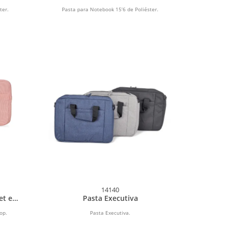
Poliéster
ter.
Pasta para Notebook 15’6 de Poliéster.
14140
et e
Pasta Executiva
op.
Pasta Executiva.