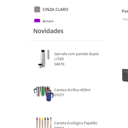
CINZA CLARO
Pa
Pas
ROXO
Novidades
SEM COR DEFINIDA
Garrafa com parede dupla
LITER
94679
Caneca Acrílica 450ml
01071
Caneta Ecológica Papelão