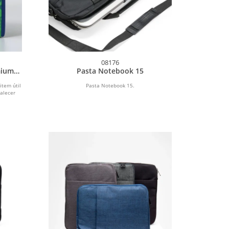
08176
mium
Pasta Notebook 15
item útil
Pasta Notebook 15.
talecer