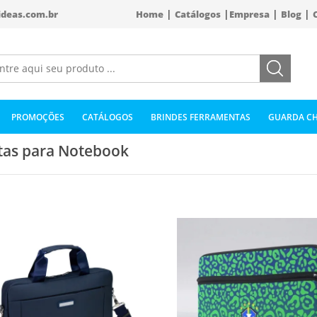
|
|
|
|
ideas.com.br
Home
Catálogos
Empresa
Blog
PROMOÇÕES
CATÁLOGOS
BRINDES FERRAMENTAS
GUARDA CH
tas para Notebook