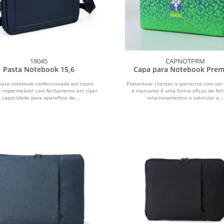
19045
CAPNOTPRM
Pasta Notebook 15,6
Capa para Notebook Pre
Personalizada
para notebook confeccionada em couro
Presentear clientes e parceiros com um 
co impermeável com fechamento em zíper
e marcante é uma forma eficaz de for
e capacidade para aparelhos de...
relacionamentos e valorizar a...