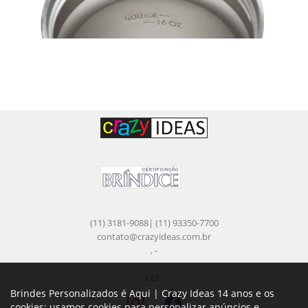
GA9170
Garrafa Térmica
(11) 3181-9088| (11) 93350-7700
Garrafa térmica de 700ml com parede dupla em inox (interno 304 / externo 201),
contato@crazyideas.com.br
pintura a pó. Tampa plástica em PP...
, -
-
CEP:
Brindes Personalizados é Aqui | Crazy Ideas 14 anos e os
cookies: usamos cookies para personalizar anúncios e