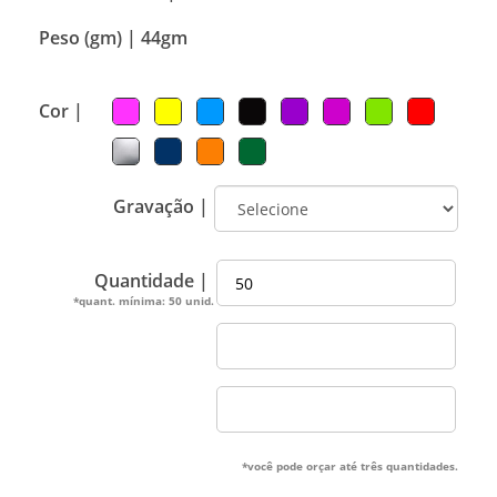
Peso (gm) |
44gm
Cor |
Gravação |
Quantidade |
*quant. mínima: 50 unid.
*você pode orçar até três quantidades.