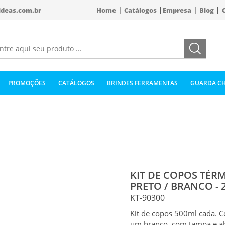
|
|
|
|
ideas.com.br
Home
Catálogos
Empresa
Blog
PROMOÇÕES
CATÁLOGOS
BRINDES FERRAMENTAS
GUARDA CH
KIT DE COPOS TÉRM
PRETO / BRANCO - 
KT-90300
Kit de copos 500ml cada. C
um branco, com tampa e ab