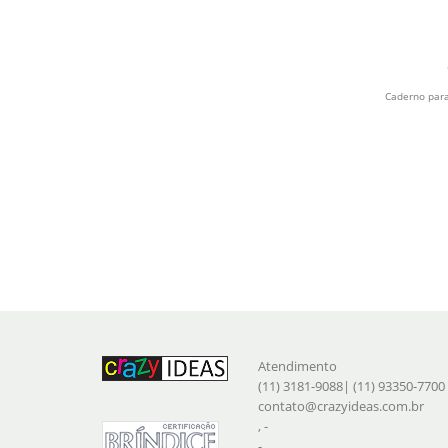
Caderno para
Atendimento
(11) 3181-9088| (11) 93350-7700
contato@crazyideas.com.br
, -
-