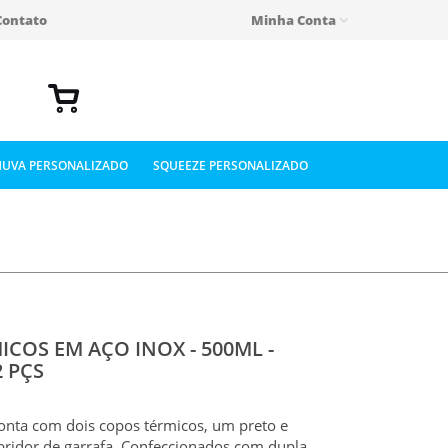
Contato
Minha Conta
UVA PERSONALIZADO
SQUEEZE PERSONALIZADO
ICOS EM AÇO INOX - 500ML -
2 PÇS
onta com dois copos térmicos, um preto e
ridor de garrafa. Confeccionados com dupla