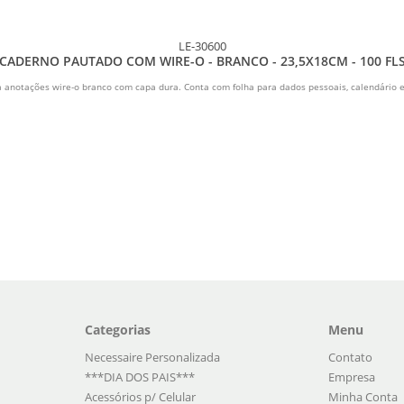
LE-30600
CADERNO PAUTADO COM WIRE-O - BRANCO - 23,5X18CM - 100 FL
 anotações wire-o branco com capa dura. Conta com folha para dados pessoais, calendário e 
Categorias
Menu
Necessaire Personalizada
Contato
***DIA DOS PAIS***
Empresa
Acessórios p/ Celular
Minha Conta