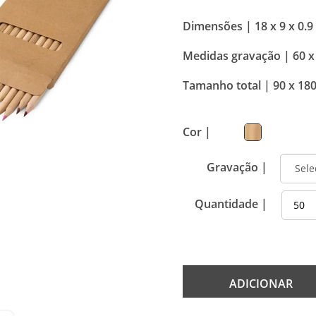
Dimensões |
18 x 9 x 0.
Medidas gravação |
60 x
Tamanho total |
90 x 18
Cor |
Gravação |
Quantidade |
ADICIONAR