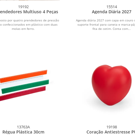
19192
15514
rendedores Multiuso 4 Peças
Agenda Diária 2027
posto por quatro prendedores de pressão
Agenda diária 2027 com capa em couro s
o confeccionados em plástico com duas
suporte frontal para caneta e marca-p
molas em ferro.
fita de cetim. Conta com...
13763A
19198
Régua Plástica 30cm
Coração Antiestresse P