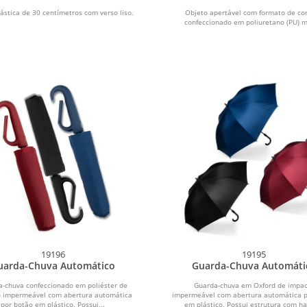
ástica de 30 centímetros com verso liso.
Objeto apertável com formato de co
confeccionado em poliuretano (PU) m
19196
19195
uarda-Chuva Automático
Guarda-Chuva Automáti
-chuva confeccionado em poliéster de
Guarda-chuva em Oxford de impac
 impermeável com abertura automática
impermeável com abertura automática p
por botão em plástico. Possui...
em plástico. Possui estrutura com has