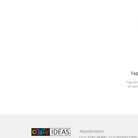
BRANCO E CINZA
PRATA E PRETO
ALGODÃO CRU
VERMELHO 1
VERMELHO F
Tag
MARROM CLARO
Tag ide
em pol
Atendimento
(11) 3181-9088| (11) 93350-7700