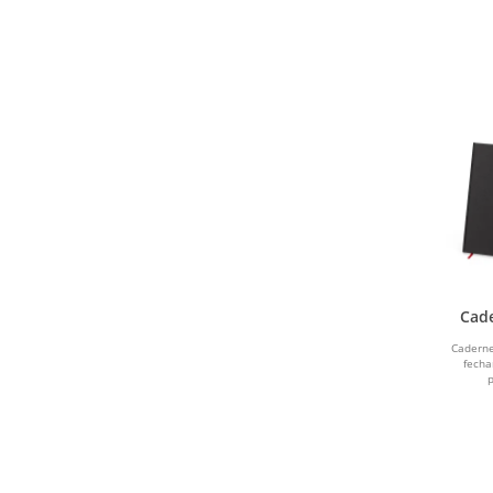
AZUL MARINHO
BEGE E PRETO
PRETO E CINZA
SALMÃO
GRAFITE
SEM COR DEFINIDA
Cad
Sem Cor
Caderne
fecha
VERDE BANDEIRA
p
MADEIRA CLARA
AZUL 2