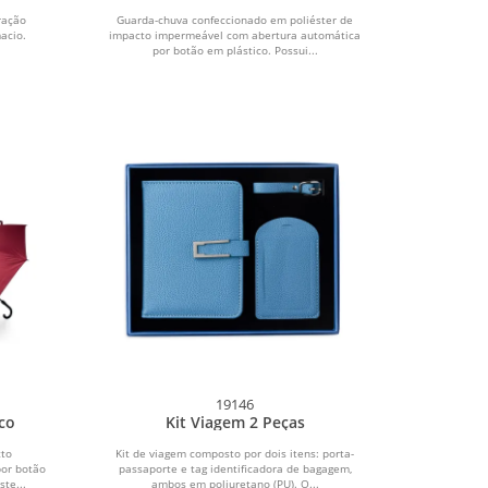
ração
Guarda-chuva confeccionado em poliéster de
acio.
impacto impermeável com abertura automática
por botão em plástico. Possui...
19146
co
Kit Viagem 2 Peças
to
Kit de viagem composto por dois itens: porta-
or botão
passaporte e tag identificadora de bagagem,
te...
ambos em poliuretano (PU). O...