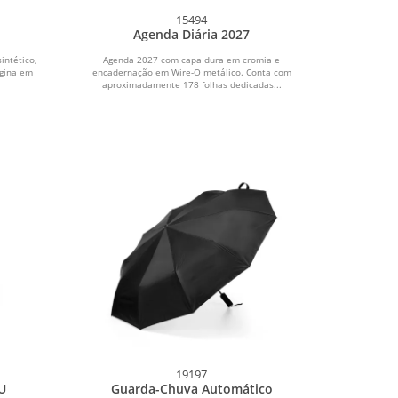
15494
Agenda Diária 2027
intético,
Agenda 2027 com capa dura em cromia e
ágina em
encadernação em Wire-O metálico. Conta com
aproximadamente 178 folhas dedicadas...
19197
U
Guarda-Chuva Automático