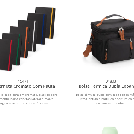
15471
04803
erneta Cromato Com Pauta
Bolsa Térmica Dupla Expan
15L
ta capa dura em cromato, elástico para
Bolsa térmica dupla com capacidade m
mento, porta-canetas lateral e marca-
15 litros, obtida a partir da abertura da
áginas em fita de cetim. Possui...
do compartimento...