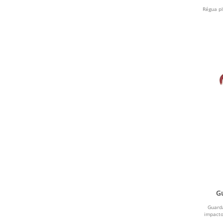
Régua pl
INOX
NATURAL
MARROM
CHUMBO
BAMBU
KRAFT
MISTO
LILÁS
METÁLICA
G
Guarda
BRONZE
impacto