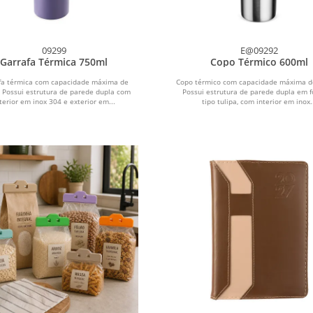
09299
E@09292
Garrafa Térmica 750ml
Copo Térmico 600ml
fa térmica com capacidade máxima de
Copo térmico com capacidade máxima d
 Possui estrutura de parede dupla com
Possui estrutura de parede dupla em 
terior em inox 304 e exterior em...
tipo tulipa, com interior em inox.