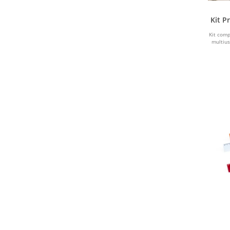
VERDE CLARO
Kit P
VERDE ESCURO
Kit com
multius
VERMELHO
VINHO
LARANJA
BEGE
COBRE
MARFIM
CREME
MADEIRA
TRANSPARENTE