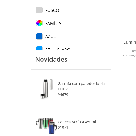
FOSCO
FAMÍLIA
AZUL
Lumin
AZUL CLARO
Lum
iluminaç
Novidades
AZUL ESCURO
AMARELO
Garrafa com parede dupla
BRANCO
LITER
94679
CAFE
CINZA
Caneca Acrílica 450ml
01071
CROMADO