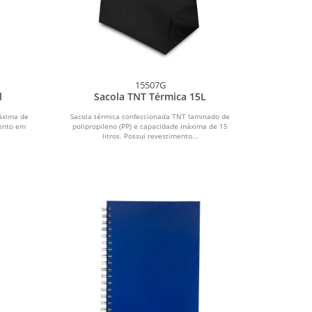
15507G
l
Sacola TNT Térmica 15L
áxima de
Sacola térmica confeccionada TNT laminado de
mento em
polipropileno (PP) e capacidade máxima de 15
litros. Possui revestimento...