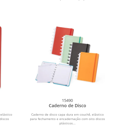
15490
Caderno de Disco
elástico
Caderno de disco capa dura em couchê, elástico
discos
para fechamento e encadernação com oito discos
plásticos...