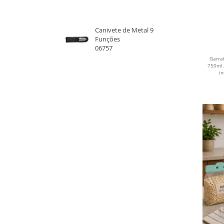
PRATA
Canivete de Metal 9
DOURADO
Funções
06757
CHAMPAGNE
Garra
750ml.
in
FUMÊ
PRETO
ROSA
ROSA CLARO
ROSA ESCURO
ROXO
VERDE