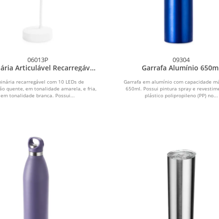
06013P
09304
ária Articulável Recarregável
Garrafa Alumínio 650m
10 LEDs
inária recarregável com 10 LEDs de
Garrafa em alumínio com capacidade m
ão quente, em tonalidade amarela, e fria,
650ml. Possui pintura spray e revesti
em tonalidade branca. Possui...
plástico polipropileno (PP) no...